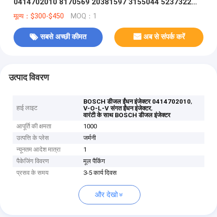
0414702010 8170569 20381597 3155044 5237322
6050251 8113408
मूल्य：$300-$450
MOQ：1
सबसे अच्छी कीमत
अब से संपर्क करें
उत्पाद विवरण
,
BOSCH डीजल ईंधन इंजेक्टर 0414702010
हाई लाइट
,
V-O-L-V संगत ईंधन इंजेक्टर
वारंटी के साथ BOSCH डीजल इंजेक्टर
आपूर्ति की क्षमता
1000
उत्पत्ति के प्लेस
जर्मनी
न्यूनतम आदेश मात्रा
1
पैकेजिंग विवरण
मूल पैकिंग
प्रसव के समय
3-5 कार्य दिवस
और देखो