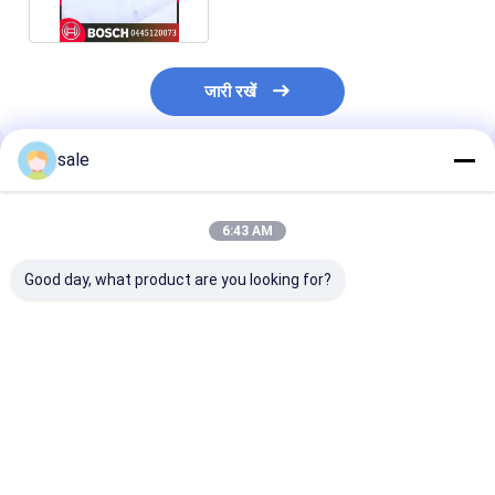
जारी रखें
sale
अनुशंसित उत्पाद
6:43 AM
Good day, what product are you looking for?
बॉश फ्रेटलाइनर / माज़
Fuel Injector
Common Rail F
मिन्स्क खुदाई मशीन इंजेक्टर
0414701030
Injector 10996
इंजन डीजल ईंधन इंजेक्टर
0414701032
0061 9443613
0414799008
0414701034
0414701033
0280746902
0414701033
109962-0042
सबसे अच्छी कीमत
सबसे अच्छी कीमत
सबसे अच्छी 
A0280746902
0414701035 Hot-
1665000Z07