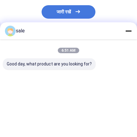
जारी रखें
sale
अनुशंसित उत्पाद
6:51 AM
Good day, what product are you looking for?
ट्रक के लिए उच्च गुणवत्ता
ट्रक के लिए उच्च गुणवत्ता
0414701051 ड
वाला डीजल सिस्टम फ्यूल
वाला डीजल सिस्टम फ्यूल
इंजन ईंधन इंजेक्टर
इंजेक्टर OEM
इंजेक्टर OEM
0414701072
0414701078
0414701078
0414701073
0414701079
0414701079
0414701077
सबसे अच्छी कीमत
सबसे अच्छी कीमत
सबसे अच्छी 
0414701051
0414701051
0414701076
0414701086
1943974