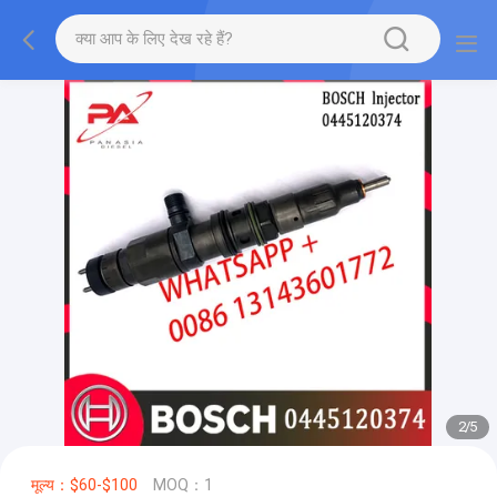
2
/
5
मूल्य：$60-$100
MOQ：1