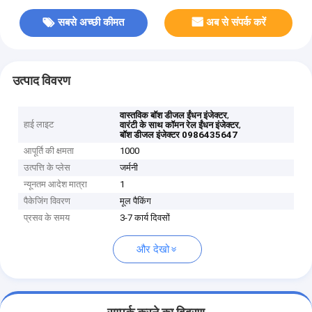
सबसे अच्छी कीमत
अब से संपर्क करें
उत्पाद विवरण
,
वास्तविक बॉश डीजल ईंधन इंजेक्टर
हाई लाइट
,
वारंटी के साथ कॉमन रेल ईंधन इंजेक्टर
बॉश डीजल इंजेक्टर 0986435647
आपूर्ति की क्षमता
1000
उत्पत्ति के प्लेस
जर्मनी
न्यूनतम आदेश मात्रा
1
पैकेजिंग विवरण
मूल पैकिंग
प्रसव के समय
3-7 कार्य दिवसों
और देखो