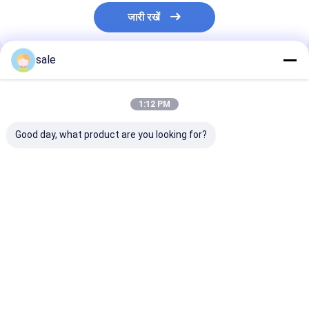
जारी रखें
sale
अनुशंसित उत्पाद
1:12 PM
Good day, what product are you looking for?
ट्रक के लिए उच्च गुणवत्ता
ट्रक के लिए उच्च गुणवत्ता
0414701051 ड
वाला डीजल सिस्टम फ्यूल
वाला डीजल सिस्टम फ्यूल
इंजन ईंधन इंजेक्टर
इंजेक्टर OEM
इंजेक्टर OEM
0414701072
0414701078
0414701078
0414701073
0414701079
0414701079
0414701077
सबसे अच्छी कीमत
सबसे अच्छी कीमत
सबसे अच्छी 
0414701051
0414701051
0414701076
0414701086
1943974