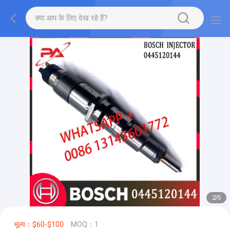
2
/
5
मूल्य：$60-$100
MOQ：1